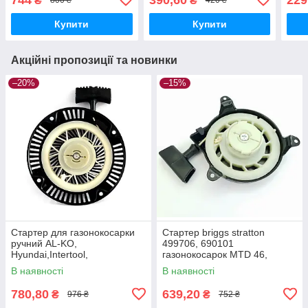
₴
₴
800 ₴
420 ₴
Купити
Купити
Акційні пропозиції та новинки
–20%
–15%
Стартер для газонокосарки
Стартер briggs stratton
ручний AL-KO,
499706, 690101
Hyundai,Intertool,
газонокосарок MTD 46,
NAC,VITALS, ПріТОН,Iron
Viking, ALKO
В наявності
В наявності
Angel,Einhell
780,80
639,20
₴
₴
976 ₴
752 ₴