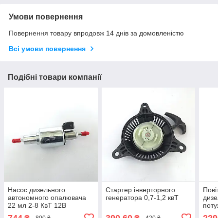
Умови повернення
Повернення товару впродовж 14 днів за домовленістю
Всі умови повернення
Подібні товари компанії
Насос дизельного
Стартер інверторного
Пові
автономного опалювача
генератора 0,7-1,2 квТ
дизе
22 мл 2-8 КвТ 12В
поту
двиг
744
390,60
229