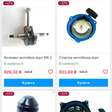
–12%
–12%
Колінвал мотоблок корт МК-1
Стартер мотоблока корт
В наявності
В наявності
826,32
831,60
₴
₴
939 ₴
945 ₴
Купити
Купити
–11%
–11%