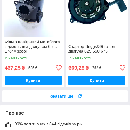
Фільтр повітряний мотоблока
з дизельним двигуном 6 к.с.
Стартер Briggs&Sttratton
178f у зборі
двигуна 625,650,675
В наявності
В наявності
467,25
669,28
₴
₴
525 ₴
752 ₴
Купити
Купити
Показати ще
Про нас
99% позитивних з 544 відгуків за рік