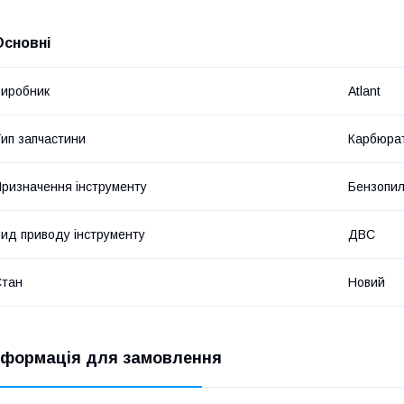
Основні
иробник
Atlant
ип запчастини
Карбюра
ризначення інструменту
Бензопи
ид приводу інструменту
ДВС
Стан
Новий
нформація для замовлення