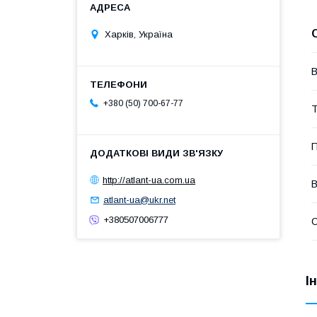
Харків, Україна
В
+380 (50) 700-67-77
Т
П
http://atlant-ua.com.ua
В
atlant-ua@ukr.net
+380507006777
І