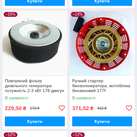
Купити
Купити
–15%
–14%
Повітряний фільтр
Ручний стартер
дизельного генератора
бензогенератора, мотоблока
потужність 2-3 кВт 178 двигун
бензиновий 177f
В наявності
В наявності
229,50
371,52
₴
₴
270 ₴
432 ₴
Купити
Купити
–12%
–12%