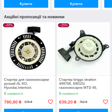
Купити
Купити
Акційні пропозиції та новинки
–20%
–15%
Стартер для газонокосарки
Стартер briggs stratton
ручний AL-KO,
499706, 690101
Hyundai,Intertool,
газонокосарок MTD 46,
NAC,VITALS, ПріТОН,Iron
Viking, ALKO
В наявності
В наявності
Angel,Einhell
780,80
639,20
₴
₴
976 ₴
752 ₴