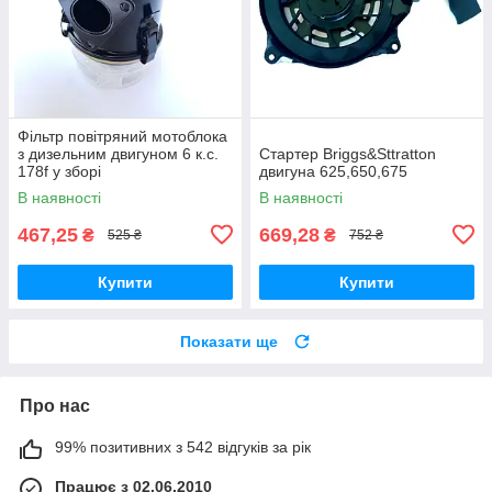
Фільтр повітряний мотоблока
з дизельним двигуном 6 к.с.
Стартер Briggs&Sttratton
178f у зборі
двигуна 625,650,675
В наявності
В наявності
467,25
669,28
₴
₴
525 ₴
752 ₴
Купити
Купити
Показати ще
Про нас
99% позитивних з 542 відгуків за рік
Працює з 02.06.2010