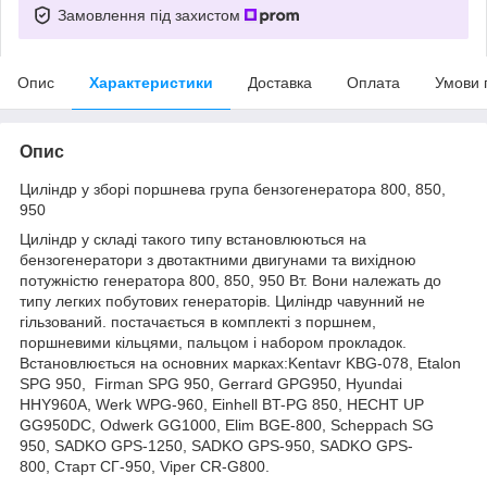
Замовлення під захистом
Опис
Характеристики
Доставка
Оплата
Умови 
Опис
Циліндр у зборі поршнева група бензогенератора 800, 850,
950
Циліндр у складі такого типу встановлюються на
бензогенератори з двотактними двигунами та вихідною
потужністю генератора 800, 850, 950 Вт. Вони належать до
типу легких побутових генераторів. Циліндр чавунний не
гільзований. постачається в комплекті з поршнем,
поршневими кільцями, пальцом і набором прокладок.
Встановлюється на основних марках:Kentavr KBG-078, Etalon
SPG 950, Firman SPG 950, Gerrard GPG950, Hyundai
HHY960A, Werk WPG-960, Einhell BT-PG 850, HECHT UP
GG950DC, Odwerk GG1000, Elim BGE-800, Scheppach SG
950, SADKO GPS-1250, SADKO GPS-950, SADKO GPS-
800, Старт СГ-950, Viper CR-G800.