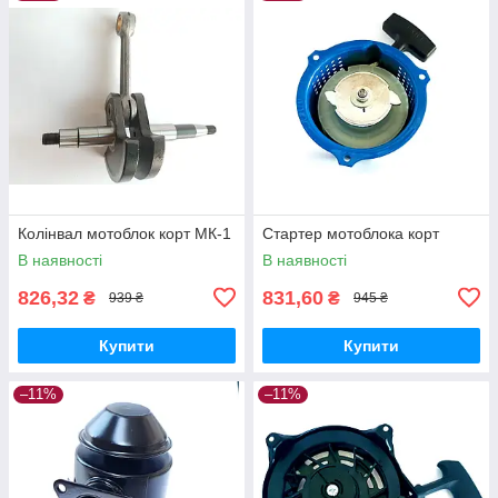
Колінвал мотоблок корт МК-1
Стартер мотоблока корт
В наявності
В наявності
826,32
831,60
₴
₴
939 ₴
945 ₴
Купити
Купити
–11%
–11%