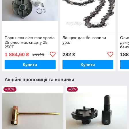
Поршнева oleo mac sparta
Ланцюг для бензопили
Олив
25 олео мак-спарту 25,
урал
двиг
250Т
бенз
1 884,60
282
188
₴
₴
2 094 ₴
Купити
Купити
Акційні пропозиції та новинки
–10%
–8%