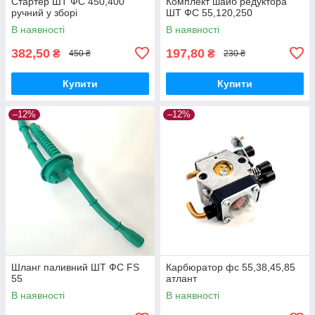
Стартер ШТ ФС 450,400
Комплект шайб редуктора
ручний у зборі
ШТ ФС 55,120,250
В наявності
В наявності
382,50
197,80
₴
₴
450 ₴
230 ₴
Купити
Купити
–12%
–12%
Шланг паливний ШТ ФС FS
Карбюратор фс 55,38,45,85
55
атлант
В наявності
В наявності