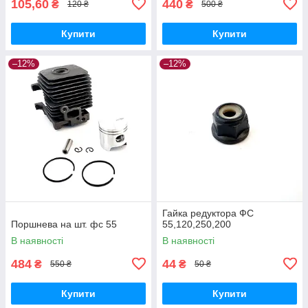
105,60
440
₴
₴
120 ₴
500 ₴
Купити
Купити
–12%
–12%
Гайка редуктора ФС
Поршнева на шт. фс 55
55,120,250,200
В наявності
В наявності
484
44
₴
₴
550 ₴
50 ₴
Купити
Купити