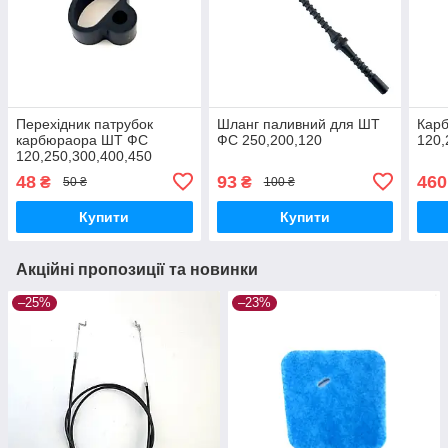
Перехідник патрубок
Шланг паливний для ШТ
Кар
карбюраора ШТ ФС
ФС 250,200,120
120,
120,250,300,400,450
48
93
460
₴
₴
50 ₴
100 ₴
Купити
Купити
Акційні пропозиції та новинки
–25%
–23%