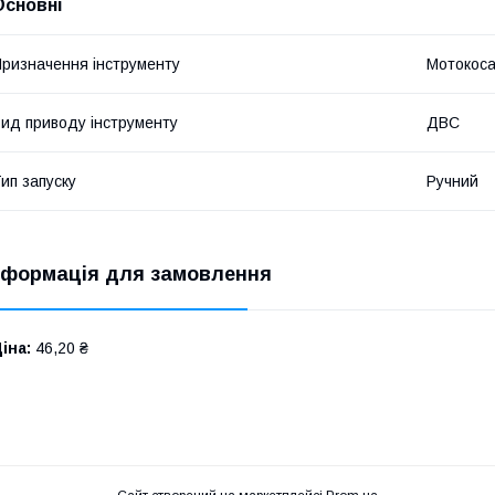
Основні
ризначення інструменту
Мотокос
ид приводу інструменту
ДВС
ип запуску
Ручний
нформація для замовлення
іна:
46,20 ₴