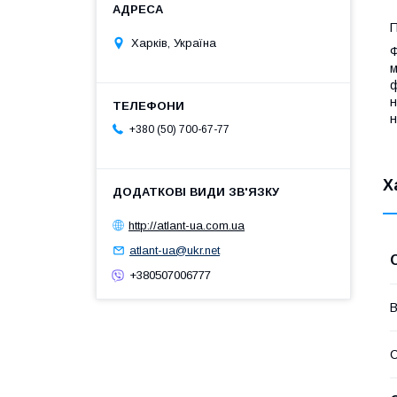
П
Харків, Україна
Ф
м
ф
н
н
+380 (50) 700-67-77
Х
http://atlant-ua.com.ua
atlant-ua@ukr.net
+380507006777
В