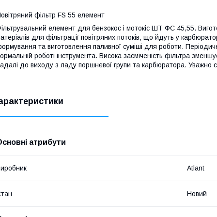
овітряний фільтр FS 55 елемент
ільтрувальний елемент для бензокос і мотокіс ШТ ФС 45,55. Вигот
атеріалів для фільтрації повітряних потоків, що йдуть у карбюрато
ормування та виготовлення паливної суміші для роботи. Періодичн
ормальній роботі інструмента. Висока засміченість фільтра зменш
адалі до виходу з ладу поршневої групи та карбюратора. Уважно с
арактеристики
Основні атрибути
иробник
Atlant
Стан
Новий