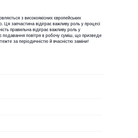
овляється з високоякісних європейських
р. Ця запчастина відіграє важливу роль у процесі
ість правильна відіграє важливу роль у
ує подавання повітря в робочу суміш, що призведе
тежте за періодичністю й вчасністю заміни!