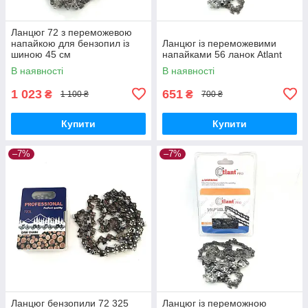
Ланцюг 72 з переможевою
напайкою для бензопил із
Ланцюг із переможевими
шиною 45 см
напайками 56 ланок Atlant
В наявності
В наявності
1 023
651
₴
₴
1 100 ₴
700 ₴
Купити
Купити
–7%
–7%
Ланцюг бензопили 72 325
Ланцюг із переможною