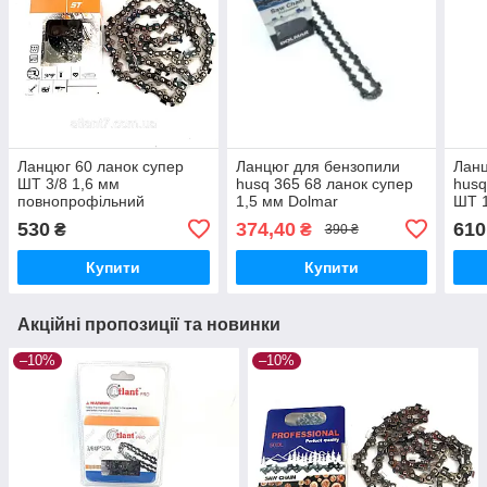
Ланцюг 60 ланок супер
Ланцюг для бензопили
Ланц
ШТ 3/8 1,6 мм
husq 365 68 ланок супер
husq
повнопрофільний
1,5 мм Dolmar
ШТ 
530
374,40
610
₴
₴
390 ₴
Купити
Купити
Акційні пропозиції та новинки
–10%
–10%