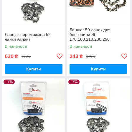
Ланцюг 50 ланок для
Ланцюг переможена 52
бензопили St
ланки Атлант
170,180,210,230,250
суперзуб PROFESSIONAL
В наявності
В наявності
630
243
₴
₴
700 ₴
270 ₴
Купити
Купити
–7%
–7%