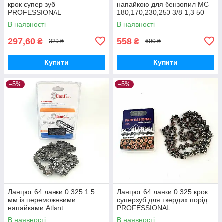
крок супер зуб
напайкою для бензопил МС
PROFESSIONAL
180,170,230,250 3/8 1,3 50
ланок
В наявності
В наявності
297,60
558
₴
₴
320 ₴
600 ₴
Купити
Купити
–5%
–5%
Ланцюг 64 ланки 0.325 1.5
Ланцюг 64 ланки 0.325 крок
мм із переможевими
суперзуб для твердих порід
напайками Atlant
PROFESSIONAL
В наявності
В наявності