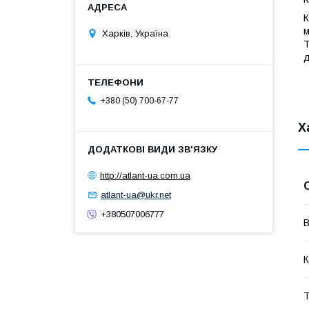
К
м
Харків, Україна
Т
д
+380 (50) 700-67-77
Х
http://atlant-ua.com.ua
atlant-ua@ukr.net
+380507006777
В
К
Т