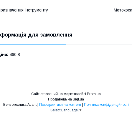
ризначення інструменту
Мотокос
нформація для замовлення
іна:
460 ₴
Сайт створений на маркетплейсі
Prom.ua
Продавець на Bigl.ua
Бензотехника Atlant |
Поскаржитися на контент
|
Політика конфіденційності
Select Language
▼