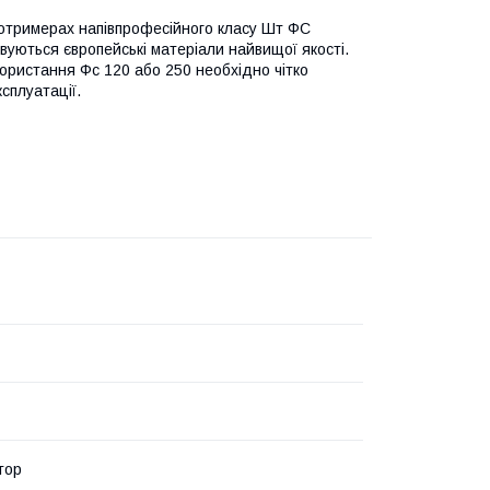
зотримерах напівпрофесійного класу Шт ФС
вуються європейські матеріали найвищої якості.
користання Фс 120 або 250 необхідно чітко
сплуатації.
тор