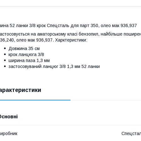
ина 52 ланки 3/8 крок Спецсталь для парт 350, олео мак 936,937
астосовується на аматорському класі бензопил, найбільше пошире
36,240, олео мак 936,937. Харктеристики:
Довжина 35 см
крок ланцюга 3/8
ширина паза 1,3 мм
застосовуваний ланцюг 3/8 1,3 мм 52 ланки
арактеристики
Основні
иробник
Спецста