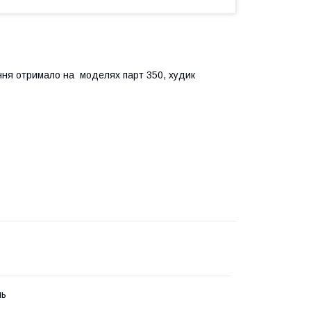
ння отримало на моделях парт 350, худик
ль