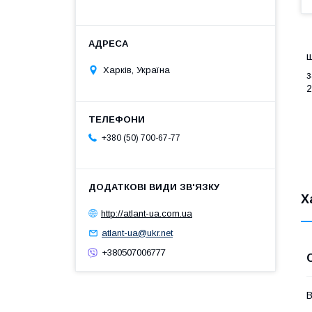
ш
Харків, Україна
з
2
+380 (50) 700-67-77
Х
http://atlant-ua.com.ua
atlant-ua@ukr.net
+380507006777
В