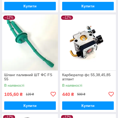
Купити
Купити
–12%
–12%
Шланг паливний ШТ ФС FS
Карбюратор фс 55,38,45,85
55
атлант
В наявності
В наявності
105,60
440
₴
₴
120 ₴
500 ₴
Купити
Купити
–12%
–12%