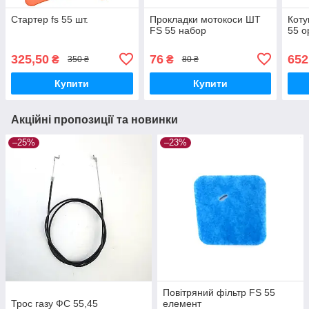
Стартер fs 55 шт.
Прокладки мотокоси ШТ
Коту
FS 55 набор
55 o
325,50
76
652
₴
₴
350 ₴
80 ₴
Купити
Купити
Акційні пропозиції та новинки
–25%
–23%
Повітряний фільтр FS 55
Трос газу ФС 55,45
елемент