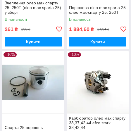
Зчеплення олео мак спарту
25, 250Т (oleo mac sparta 25)
Поршнева oleo mac sparta 25
у зборі
олео мак-спарту 25, 250Т
В наявності
В наявності
261
1 884,60
₴
₴
290 ₴
2 094 ₴
Купити
Купити
–10%
–10%
Карбюратор олео мак спарту
38,37,42,44 efco stark
Спарта 25 поршень
38,42,44