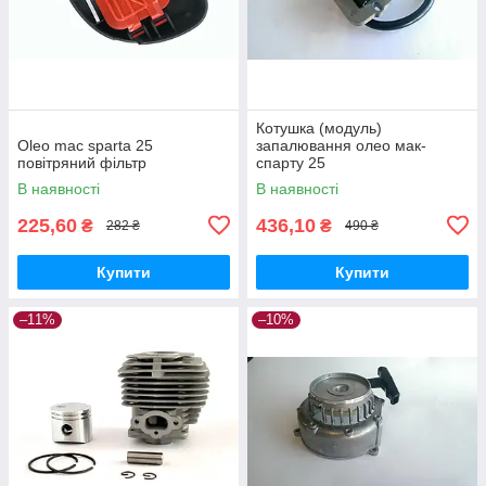
Котушка (модуль)
Oleo mac sparta 25
запалювання олео мак-
повітряний фільтр
спарту 25
В наявності
В наявності
225,60
436,10
₴
₴
282 ₴
490 ₴
Купити
Купити
–11%
–10%