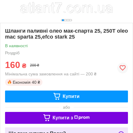
Шланги паливні олео мак-спарта 25, 250Т oleo
mac sparta 25,efco stark 25
В наявності
Роздріб
160
₴
200 ₴
Мінімальна сума замовлення на сайті — 200 ₴
Економія
40 ₴
Купити
або
Купити з