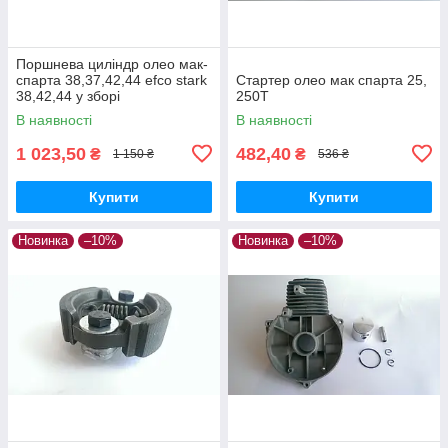
Поршнева циліндр олео мак-
спарта 38,37,42,44 efco stark
Стартер олео мак спарта 25,
38,42,44 у зборі
250Т
В наявності
В наявності
1 023,50
482,40
₴
₴
1 150 ₴
536 ₴
Купити
Купити
Новинка
–10%
Новинка
–10%