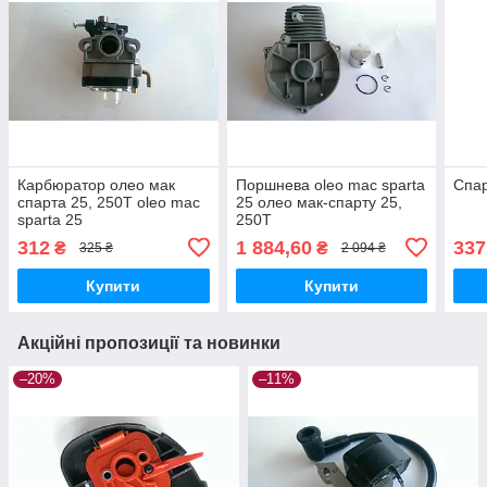
Карбюратор олео мак
Поршнева oleo mac sparta
Спар
спарта 25, 250Т oleo mac
25 олео мак-спарту 25,
sparta 25
250Т
312
1 884,60
337
₴
₴
325 ₴
2 094 ₴
Купити
Купити
Акційні пропозиції та новинки
–20%
–11%