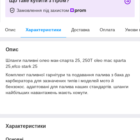
Що таке купити з Пром?
Замовлення під захистом
Опис
Характеристики
Доставка
Оплата
Умови 
Опис
Шланги паливні олео мак-спарта 25, 250Т oleo mac sparta
25,efco stark 25
Комплект паливної гарнітури та подавання палива з бака до
карбюратора для зазначених типів і моделей мото й
бензокос. адаптовані для палива наших стандартів. шланги
найбільших навантажень мають хомути.
Характеристики
Основні