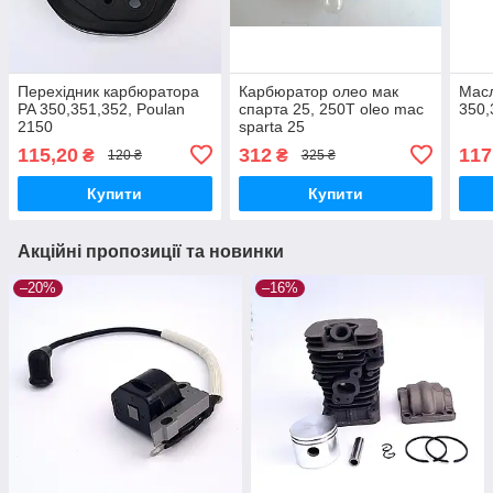
Перехідник карбюратора
Карбюратор олео мак
Мас
PA 350,351,352, Poulan
спарта 25, 250Т oleo mac
350,
2150
sparta 25
115,20
312
117
₴
₴
120 ₴
325 ₴
Купити
Купити
Акційні пропозиції та новинки
–20%
–16%