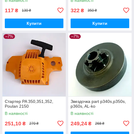
В наявності
В наявності
117
322
₴
₴
130 ₴
350 ₴
Купити
Купити
–7%
–7%
Стартер PA 350,351,352,
Звездочка part p340s,p350s,
Poulan 2150
p360s, AL-ko
В наявності
В наявності
251,10
249,24
₴
₴
270 ₴
268 ₴