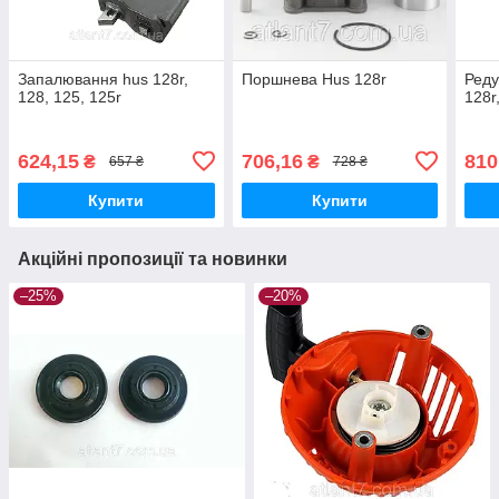
Запалювання hus 128r,
Поршнева Hus 128r
Реду
128, 125, 125r
128r
624,15
706,16
810
₴
₴
657 ₴
728 ₴
Купити
Купити
Акційні пропозиції та новинки
–25%
–20%