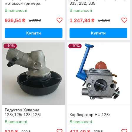
мотокоси тримера
333, 232, 335
В наявності
В наявності
936,54
1 247,84
₴
₴
1 089 ₴
1 418 ₴
Купити
Купити
–10%
–10%
Редуктор Хуварна
128r,125r,128l,125l
Карбюратор HU 128r
В наявності
В наявності
810
473,40
₴
₴
900 ₴
526 ₴