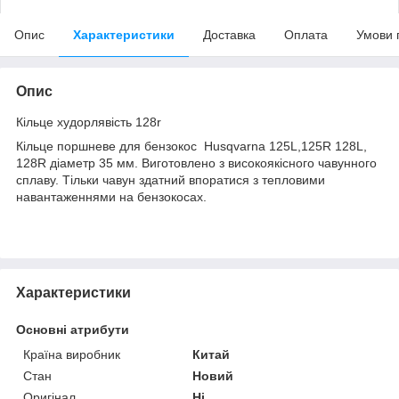
Опис
Характеристики
Доставка
Оплата
Умови 
Опис
Кільце худорлявість 128r
Кільце поршневе для бензокос Husqvarna 125L,125R 128L,
128R діаметр 35 мм. Виготовлено з високоякісного чавунного
сплаву. Тільки чавун здатний впоратися з тепловими
навантаженнями на бензокосах.
Характеристики
Основні атрибути
Країна виробник
Китай
Стан
Новий
Оригінал
Ні