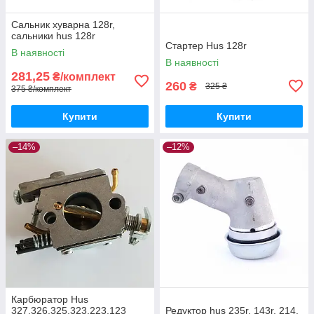
Сальник хуварна 128r,
сальники hus 128r
Стартер Hus 128r
В наявності
В наявності
281,25
₴/комплект
260
₴
325 ₴
375 ₴/комплект
Купити
Купити
–14%
–12%
Карбюратор Hus
327,326,325,323,223,123
Редуктор hus 235r, 143r, 214,