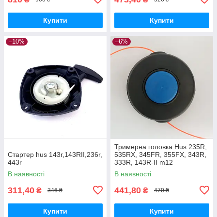
Купити
Купити
–10%
–6%
Тримерна головка Hus 235R,
Стартер hus 143r,143RII,236r,
535RX, 345FR, 355FX, 343R,
443r
333R, 143R-II m12
В наявності
В наявності
311,40
441,80
₴
₴
346 ₴
470 ₴
Купити
Купити