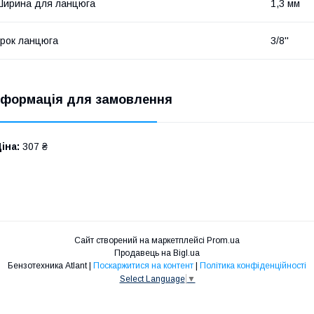
ирина для ланцюга
1,3 мм
рок ланцюга
3/8''
нформація для замовлення
іна:
307 ₴
Сайт створений на маркетплейсі
Prom.ua
Продавець на Bigl.ua
Бензотехника Atlant |
Поскаржитися на контент
|
Політика конфіденційності
Select Language
▼