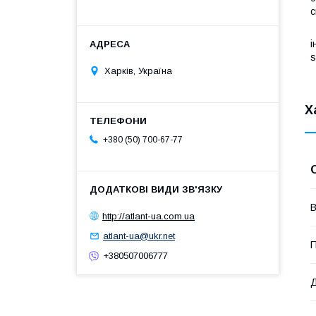
с
Ш
і
s
Харків, Україна
Х
+380 (50) 700-67-77
В
http://atlant-ua.com.ua
atlant-ua@ukr.net
П
+380507006777