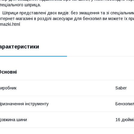
пеціального шприца.
прици представлені двох видів: без змащення та зі спеціальни
нтернет-магазині в розділі аксесуари для бензопил ви можете їх при
mazki.html
арактеристики
Основні
иробник
Saber
ризначення інструменту
Бензопи
Довжина шини
16 дюймі