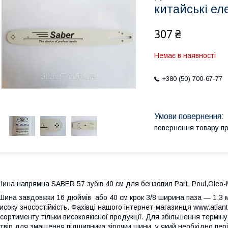
китайські е
307 ₴
Немає в наявності
+380 (50) 700-67-77
повернення товару п
ина напрямна SABER 57 зубів 40 см для бензопил Part, Poul,Oleo-M
ина завдовжки 16 дюймів або 40 см крок 3/8 ширина паза — 1,3 м
исоку зносостійкість. Фахівці нашого інтернет-магазинця www.atl
сортименту тільки високоякісної продукції. Для збільшення термін
твір для змащення підшипника зірочки шини, у який необхідно пе