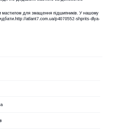
м мастилом для змащення підшипників. У нашому
дбати.http://atlant7.com.ua/p4070552-shprits-dlya-
ла
в