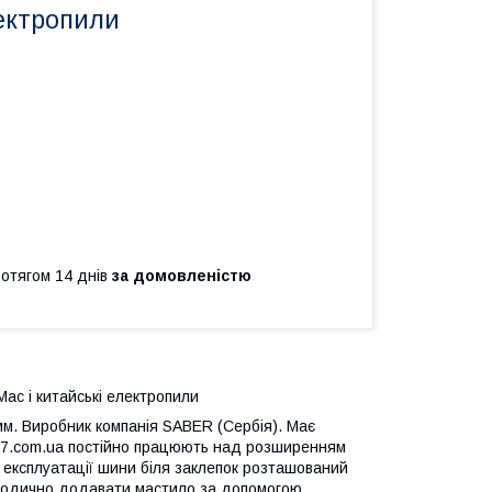
лектропили
ротягом 14 днів
за домовленістю
ac і китайські електропили
м. Виробник компанія SABER (Сербія). Має
ant7.com.ua постійно працюють над розширенням
у експлуатації шини біля заклепок розташований
ріодично додавати мастило за допомогою