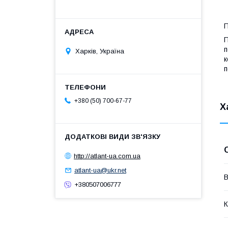
П
П
п
Харків, Україна
к
п
+380 (50) 700-67-77
Х
http://atlant-ua.com.ua
atlant-ua@ukr.net
В
+380507006777
К