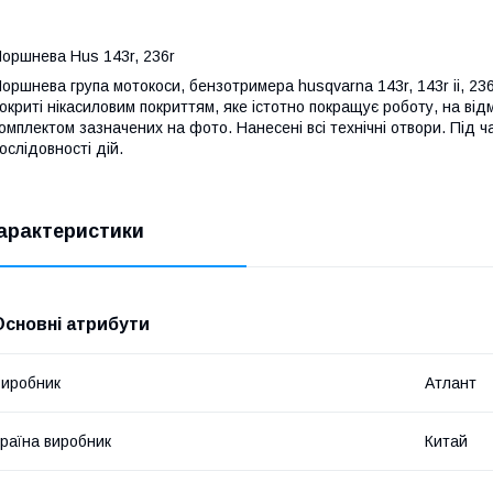
оршнева Hus 143r, 236r
оршнева група мотокоси, бензотримера husqvarna 143r, 143r ii, 23
окриті нікасиловим покриттям, яке істотно покращує роботу, на від
омплектом зазначених на фото. Нанесені всі технічні отвори. Під 
ослідовності дій.
арактеристики
Основні атрибути
иробник
Атлант
раїна виробник
Китай