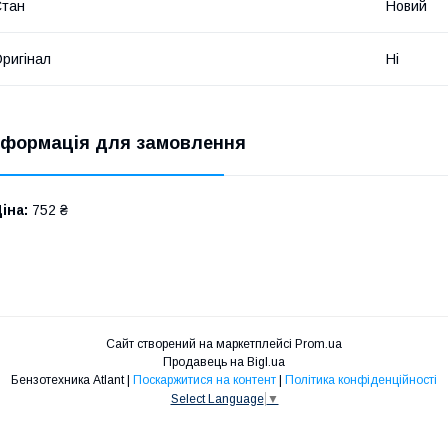
Стан
Новий
ригінал
Ні
нформація для замовлення
іна:
752 ₴
Сайт створений на маркетплейсі
Prom.ua
Продавець на Bigl.ua
Бензотехника Atlant |
Поскаржитися на контент
|
Політика конфіденційності
Select Language
▼