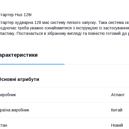
тартер Hus 128r
тартер худварна 128 має систему легкого запуску. Така система ско
одночас треба уважно ознайомитися з інструкцією із застосування 
ластику. Постачається в зібраному вигляді та повністю готовий д
арактеристики
Основні атрибути
иробник
Атлант
раїна виробник
Китай
Стан
Новий