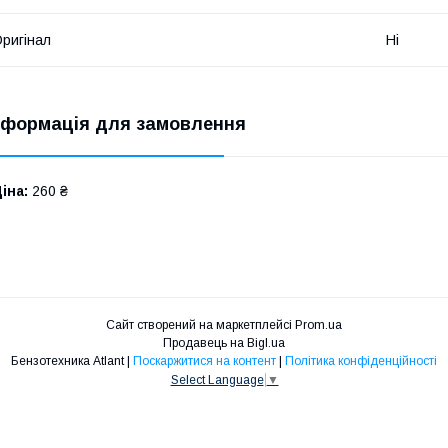
ригінал
Ні
нформація для замовлення
іна:
260 ₴
Сайт створений на маркетплейсі
Prom.ua
Продавець на Bigl.ua
Бензотехника Atlant |
Поскаржитися на контент
|
Політика конфіденційності
Select Language
▼