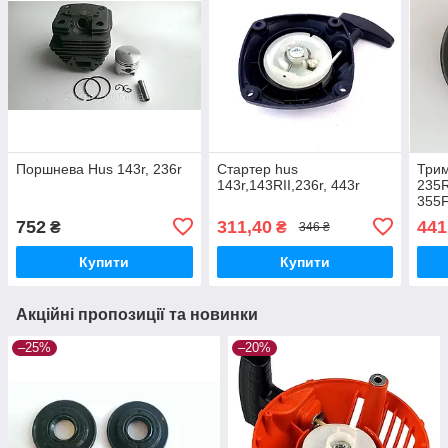
Поршнева Hus 143r, 236r
Стартер hus
Трим
143r,143RII,236r, 443r
235R
355F
II m
752
311,40
441
₴
₴
346 ₴
Купити
Купити
Акційні пропозиції та новинки
–25%
–20%