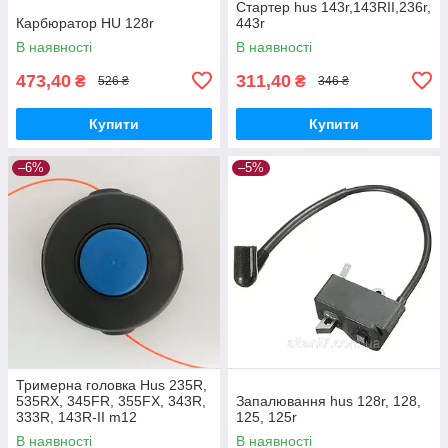
Стартер hus 143r,143RII,236r,
Карбюратор HU 128r
443r
В наявності
В наявності
473,40
311,40
₴
₴
526 ₴
346 ₴
Купити
Купити
–6%
–5%
Тримерна головка Hus 235R,
535RX, 345FR, 355FX, 343R,
Запалювання hus 128r, 128,
333R, 143R-II m12
125, 125r
В наявності
В наявності