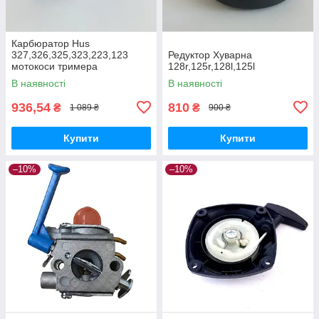
Карбюратор Hus
327,326,325,323,223,123
Редуктор Хуварна
мотокоси тримера
128r,125r,128l,125l
В наявності
В наявності
936,54
810
₴
₴
1 089 ₴
900 ₴
Купити
Купити
–10%
–10%