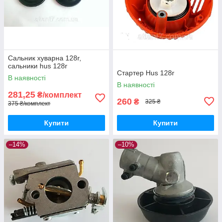
Сальник хуварна 128r,
сальники hus 128r
Стартер Hus 128r
В наявності
В наявності
281,25
₴/комплект
260
₴
325 ₴
375 ₴/комплект
Купити
Купити
–14%
–10%