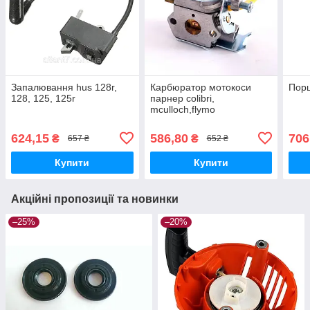
Запалювання hus 128r,
Карбюратор мотокоси
Порш
128, 125, 125r
парнер colibri,
mculloch,flymo
624,15
586,80
706
₴
₴
657 ₴
652 ₴
Купити
Купити
Акційні пропозиції та новинки
–25%
–20%