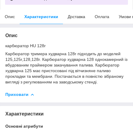
Опис
Характеристики
Доставка
Оплата
Умови 
Опис
карбюратор HU 128r
Карбюратор тримера худварна 128r підходить до моделей
125,125r,128,128r. Карбюратор худварна 128 однокамерний із
вбудованим праймером закачування палива. Карбюратор
худварна 125 має пристосовані під вітчизняне паливо
прокладки та мембрани. Постачається в повністю зібраному
вигляді з регулюванням на заводському стенді.
Приховати
Характеристики
Основні атрибути