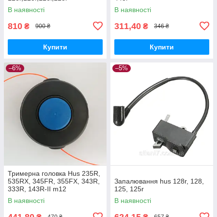
В наявності
В наявності
810
311,40
₴
₴
900 ₴
346 ₴
Купити
Купити
–6%
–5%
Тримерна головка Hus 235R,
535RX, 345FR, 355FX, 343R,
Запалювання hus 128r, 128,
333R, 143R-II m12
125, 125r
В наявності
В наявності
441,80
624,15