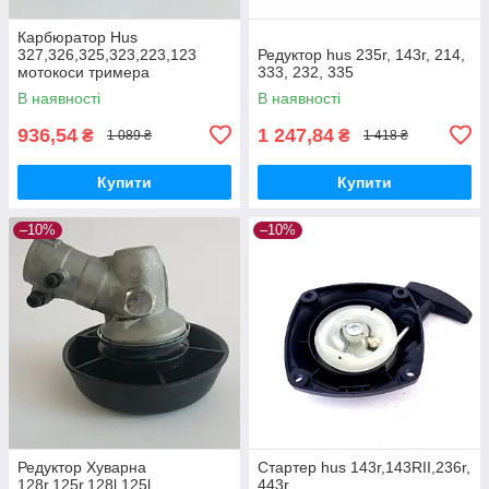
Карбюратор Hus
327,326,325,323,223,123
Редуктор hus 235r, 143r, 214,
мотокоси тримера
333, 232, 335
В наявності
В наявності
936,54
1 247,84
₴
₴
1 089 ₴
1 418 ₴
Купити
Купити
–10%
–10%
Редуктор Хуварна
Стартер hus 143r,143RII,236r,
128r,125r,128l,125l
443r