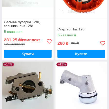
Сальник хуварна 128r,
сальники hus 128r
Стартер Hus 128r
В наявності
В наявності
281,25
₴/комплект
260
₴
325 ₴
375 ₴/комплект
Купити
Купити
–14%
–12%