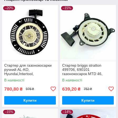
–20%
–15%
Стартер для газонокосарки
Стартер briggs stratton
ручний AL-KO,
499706, 690101
Hyundai,Intertool,
газонокосарок MTD 46,
NAC,VITALS, ПріТОН,Iron
Viking, ALKO
В наявності
В наявності
Angel,Einhell
780,80
639,20
₴
₴
976 ₴
752 ₴
Купити
Купити
–15%
–14%