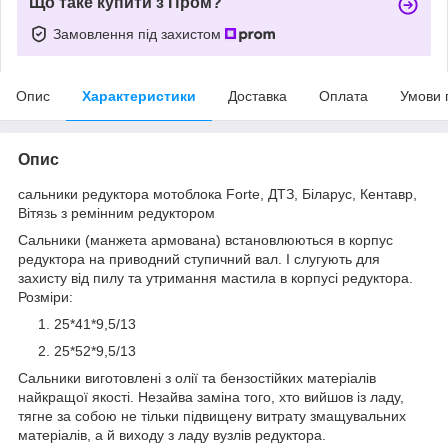
Що таке купити з Пром?
Замовлення під захистом
Опис
Характеристики
Доставка
Оплата
Умови 
Опис
сальники редуктора мотоблока Forte, ДТЗ, Біларус, Кентавр,
Вітязь з ремінним редуктором
Сальники (манжета армована) встановлюються в корпус
редуктора на приводний ступичний вал. І слугують для
захисту від пилу та утримання мастила в корпусі редуктора.
Розміри:
25*41*9,5/13
25*52*9,5/13
Сальники виготовлені з олії та бензостійких матеріалів
найкращої якості. Незайва заміна того, хто вийшов із ладу,
тягне за собою не тільки підвищену витрату змащувальних
матеріалів, а й виходу з ладу вузлів редуктора.