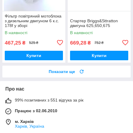
Фільтр повітряний мотоблока
з дизельним двигуном 6 к.с.
Стартер Briggs&Sttratton
178f у зборі
двигуна 625,650,675
В наявності
В наявності
467,25
669,28
₴
₴
525 ₴
752 ₴
Купити
Купити
Показати ще
Про нас
99% позитивних з 551 відгука за рік
Працює з 02.06.2010
м. Харків
Харків, Україна