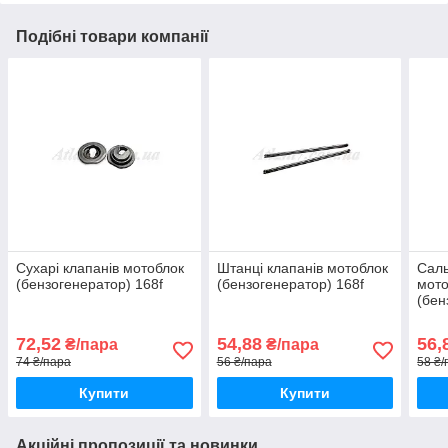
Подібні товари компанії
Сухарі клапанів мотоблок
Штанці клапанів мотоблок
Саль
(бензогенератор) 168f
(бензогенератор) 168f
мото
(бен
72,52
54,88
56,
₴/пара
₴/пара
74 ₴/пара
56 ₴/пара
58 ₴/
Купити
Купити
Акційні пропозиції та новинки