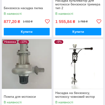
Насадка культиватор для
мотокоси бензокоси тримера
Бензокоса насадка пилка
тип 2
В наявності
В наявності
877,20
1 555,84
₴
₴
1 032 ₴
1 768 ₴
Купити
Купити
Новинка
–10%
–9%
Насадка на бензокосу,
Помпа для мотокоси
мотокосу човновий мотор
В наявності
В наявності