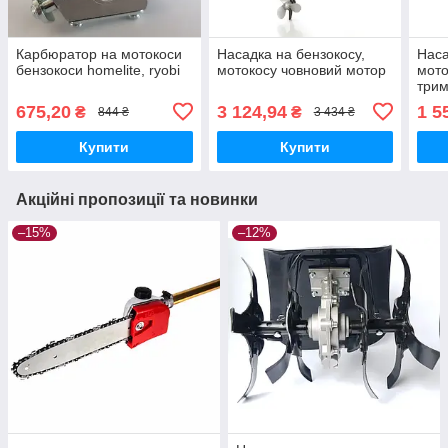
Карбюратор на мотокоси
Насадка на бензокосу,
Наса
бензокоси homelite, ryobi
мотокосу човновий мотор
мото
трим
675,20
3 124,94
1 5
₴
₴
844 ₴
3 434 ₴
Купити
Купити
Акційні пропозиції та новинки
–15%
–12%