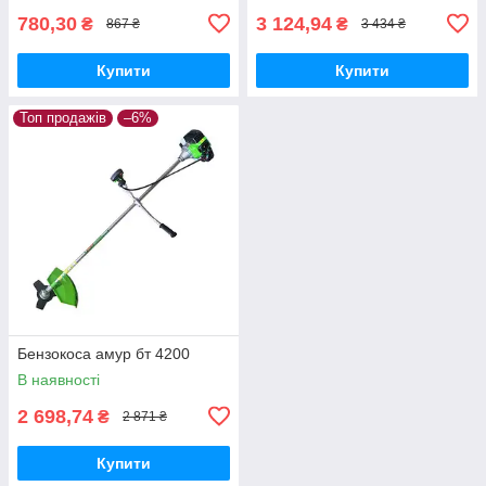
780,30
3 124,94
₴
₴
867 ₴
3 434 ₴
Купити
Купити
Топ продажів
–6%
Бензокоса амур бт 4200
В наявності
2 698,74
₴
2 871 ₴
Купити